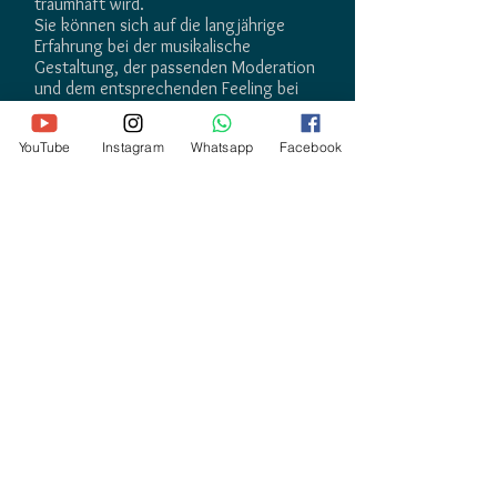
traumhaft wird.
Sie können sich auf die langjährige
Erfahrung bei der musikalische
Gestaltung, der passenden Moderation
und dem entsprechenden Feeling bei
ihrer Veranstaltung sicher verlassen.
YouTube
Instagram
Whatsapp
Facebook
DJ JOE
Hochzeits-PROFI-DJ