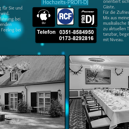
Hochzeits-PROFI-DJ
orientiert si
Gäste.
g für Sie und
Für die Zufrie
wird.
Mix aus meine
rfahrung bei
musikalische 
senden
zu aktuellen 
Feeling bei
tanzbar, bege
mit Niveau.