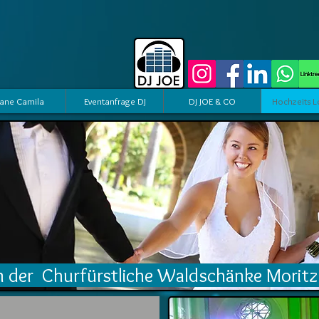
ane Camila
Eventanfrage DJ
DJ JOE & CO
Hochzeits L
 in der Churfürstliche Waldschänke Moritz