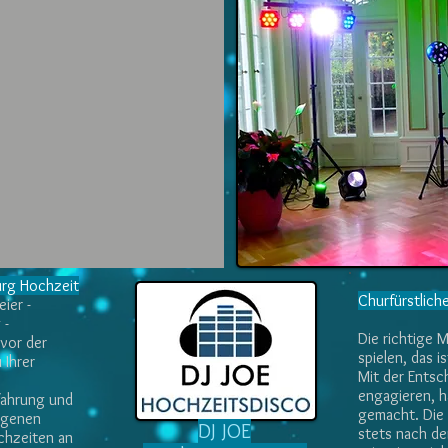
Anfrageformular
urg Hochzeit
Churfürstlic
ier -
 -
Die richtige 
 vor der
spielen, das 
 Ihrer
Mit der Entsc
engagieren, h
rfahrung und
gemacht. Die 
eigenen
DJ JOE
stets nach de
chzeiten an