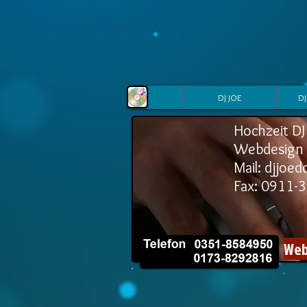
DJ JOE
DJ
Hochzeit DJ
Webdesign -
Mail: djjoed
Fax: 0911-
Web