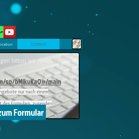
ocation
CONTACT
gen bitten wir dieses
om/so/bMIkvKaQ#/main
-Angebote nur nach einem
lt des Formulars
zusenden
 zum Formular