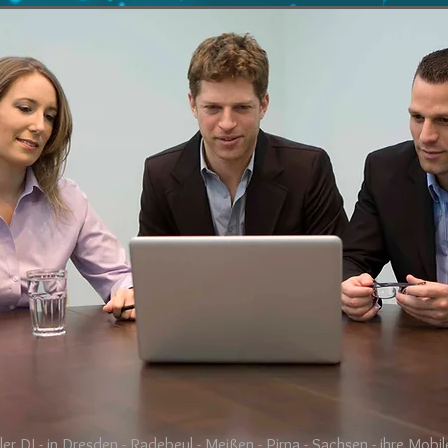
ler DJ - in Dresden - Radebeul - Meißen - Pirna - Sachsen - ihre Mobi