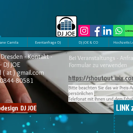
ane Camila
Eventanfrage DJ
DJ JOE & CO
Hochzeits L
 Dresden - Kontakt -
Bei Veranstaltungs - Anfra
 DJ JOE
Formular zu verwenden
d ( at ) gmail.com
https://shoutout.wix.c
30844-80581
Bitte beachten Sie das wir Preis
persönlichen
Telefonat mit Ihnen und dem Erha
LINK
design DJ JOE