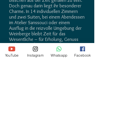
bisschen aus der Zeit gefallen zu sein.
Doch genau darin liegt ihr besonderer
Charme. In 14 individuellen Zimmern
und zwei Suiten, bei einem Abendessen
im Atelier Sanssouci oder einem
Ausflug in die reizvolle Umgebung der
Weinberge bleibt Zeit für das
Wesentliche – für Erholung, Genuss
und Zweisamkeit
YouTube
Instagram
Whatsapp
Facebook
DJ JOE
Hochzeits-PROFI-DJ