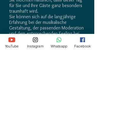
für Sie und Ihre Gäste ganz besonders
traumhaft wird.
Sie können sich auf die langjährige
Erfahrung bei der musikalische
Gestaltung, der passenden Moderation
und dem entsprechenden Feeling bei
ihrer Veranstaltung sicher verlassen.
YouTube
Instagram
Whatsapp
Facebook
DJ JOE
Hochzeits-PROFI-DJ