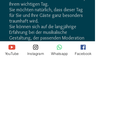
Ihrem wichtigen Tag.
Sie möchten natürlich, dass dieser Tag
für Sie und Ihre Gäste ganz besonders
traumhaft wird.
Sie können sich auf die langjährige
Erfahrung bei der musikalische
Gestaltung, der passenden Moderation
und dem entsprechenden Feeling bei
ihrer Veranstaltung sicher verlassen.
YouTube
Instagram
Whatsapp
Facebook
DJ JOE
Hochzeits-PROFI-DJ