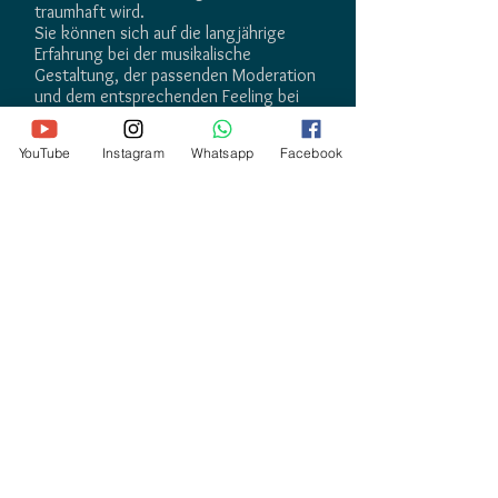
traumhaft wird.
Sie können sich auf die langjährige
Erfahrung bei der musikalische
Gestaltung, der passenden Moderation
und dem entsprechenden Feeling bei
ihrer Veranstaltung sicher verlassen.
YouTube
Instagram
Whatsapp
Facebook
DJ JOE
Hochzeits-PROFI-DJ