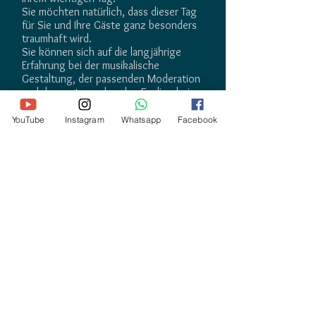
Sie möchten natürlich, dass dieser Tag
für Sie und Ihre Gäste ganz besonders
traumhaft wird.
Sie können sich auf die langjährige
Erfahrung bei der musikalische
Gestaltung, der passenden Moderation
und dem entsprechenden Feeling bei
ihrer Veranstaltung sicher verlassen.
YouTube
Instagram
Whatsapp
Facebook
DJ JOE
Hochzeits-PROFI-DJ