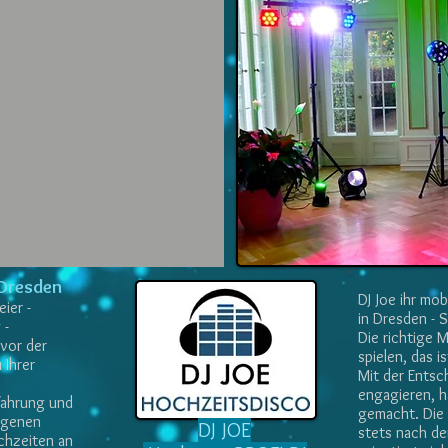
Anfrageformular
n Dresden
DJ Joe ihr mo
ier -
in Dresden - S
 -
Die richtige 
 vor der
spielen, das 
 Ihrer
Mit der Entsc
engagieren, h
rfahrung und
gemacht. Die 
eigenen
DJ JOE
stets nach de
chzeiten an