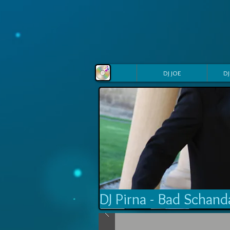
DJ JOE
DJ
DJ Pirna - Bad Schand