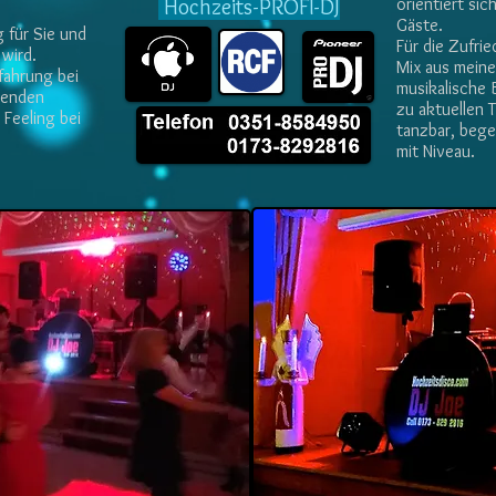
Hochzeits-PROFI-DJ
orientiert si
Gäste.
g für Sie und
Für die Zufrie
wird.
Mix aus meine
rfahrung bei
musikalische 
senden
zu aktuellen 
Feeling bei
tanzbar, bege
mit Niveau.