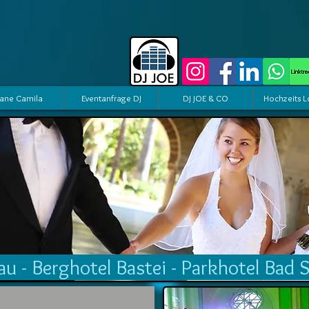
ane Camila
Eventanfrage DJ
DJ JOE & CO
Hochzeits L
au - Berghotel Bastei - Parkhotel Bad