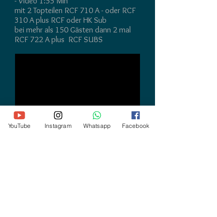
- Video 1:55 Min
mit 2 Topteilen RCF 710 A - oder RCF
310 A
plus RCF oder HK Sub
bei mehr als 150 Gästen dann 2 mal
RCF 722 A plus RCF SUBS
YouTube
Instagram
Whatsapp
Facebook
DJ Technik Ton und Licht - Video
Disco für ihre Hochzeit Familienfeier
Firmenevent -
PA mit Studttechnik + 2
TVs + 4 Effektgeräte - 1:49 Min
Technik - TON - LICHT bis ca 50 Gäste
mit 2 RCF Topteile 710 A oder 722A