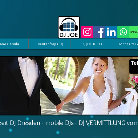
ane Camila
Eventanfrage DJ
DJ JOE & CO
Hochzeits L
eit DJ Dresden - mobile DJs - DJ VERMITTLUNG vo