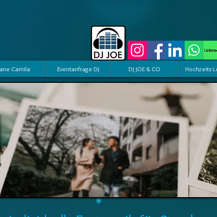
ane Camila
Eventanfrage DJ
DJ JOE & CO
Hochzeits L